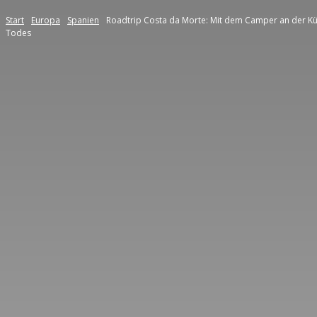
Start
Europa
Spanien
Roadtrip Costa da Morte: Mit dem Camper an der Kü
Todes