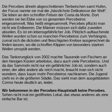
Die Percebes ähneln abgeschnittenen Tierbeinchen samt Hufen,
der Focus nannte sie mal die „hässlichste Delikatesse der Welt“.
Sie leben an den schroffen Felsen der Costa da Morte. Dort
werden sie bei Ebbe von so genannten
Percebeiros
eingesammelt. Was heißt eingesammelt. Percebes pflückt man
nicht wie Erdbeeren. Die Männer müssen sich dafür zuweilen
abseilen. Es ist ein lebensgefährlicher Job. Plötzlich auftauchende
Wellen wurden schon so manchen Percebeiros zum Verhängnis,
zumal sich die dicksten und fleischigsten Krebse ausgerechnet da
finden lassen, wo die schroffen Klippen von besonders starken
Wellen umspült werden.
Das Tankerunglück von 2002 machte Tausende von Fischern an
den hiesigen Küsten arbeitslos, dazu auch viele Percebeiros. Und
da das Sammeln nicht nur ein gefährlicher Job ist, sondern auch
einer, der alles andere als reich macht, braucht man sich nicht
wundern, dass kaum mehr Percebeiros nachkamen. Die Jugend
zieht es in die größeren Städte. Das sieht man dem ausgebluteten
Corme heute deutlich an, leider.
Wir bekommen in der Percebes-Hauptstadt keine Percebes.
Sehen nicht mal ein geöffnetes Lokal, das etwas anderes als eine
einfache Bar ist.