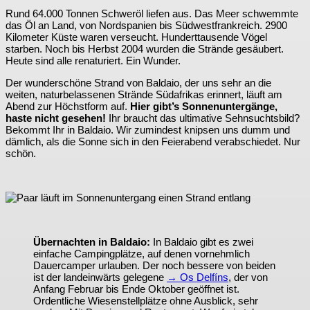
Rund 64.000 Tonnen Schweröl liefen aus. Das Meer schwemmte
das Öl an Land, von Nordspanien bis Südwestfrankreich. 2900
Kilometer Küste waren verseucht. Hunderttausende Vögel
starben. Noch bis Herbst 2004 wurden die Strände gesäubert.
Heute sind alle renaturiert. Ein Wunder.
Der wunderschöne Strand von Baldaio, der uns sehr an die
weiten, naturbelassenen Strände Südafrikas erinnert, läuft am
Abend zur Höchstform auf.
Hier gibt’s Sonnenuntergänge,
haste nicht gesehen!
Ihr braucht das ultimative Sehnsuchtsbild?
Bekommt Ihr in Baldaio. Wir zumindest knipsen uns dumm und
dämlich, als die Sonne sich in den Feierabend verabschiedet. Nur
schön.
Übernachten in Baldaio:
In Baldaio gibt es zwei
einfache Campingplätze, auf denen vornehmlich
Dauercamper urlauben. Der noch bessere von beiden
ist der landeinwärts gelegene
→ Os Delfíns
, der von
Anfang Februar bis Ende Oktober geöffnet ist.
Ordentliche Wiesenstellplätze ohne Ausblick, sehr