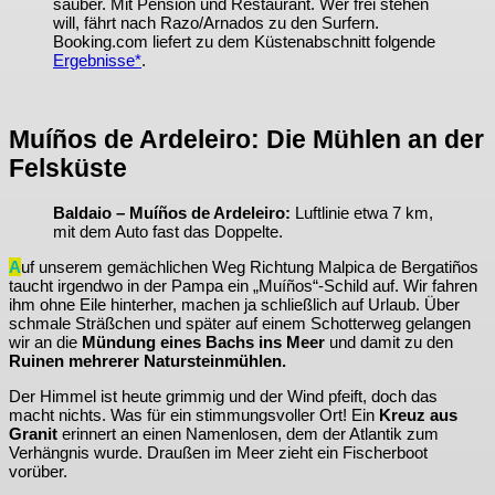
sauber. Mit Pension und Restaurant. Wer frei stehen
will, fährt nach Razo/Arnados zu den Surfern.
Booking.com liefert zu dem Küstenabschnitt folgende
Ergebnisse*
.
Muíños de Ardeleiro: Die Mühlen an der
Felsküste
Baldaio – Muíños de Ardeleiro:
Luftlinie etwa 7 km,
mit dem Auto fast das Doppelte.
A
uf unserem gemächlichen Weg Richtung Malpica de Bergatiños
taucht irgendwo in der Pampa ein „Muíños“-Schild auf. Wir fahren
ihm ohne Eile hinterher, machen ja schließlich auf Urlaub. Über
schmale Sträßchen und später auf einem Schotterweg gelangen
wir an die
Mündung eines Bachs ins Meer
und damit zu den
Ruinen mehrerer Natursteinmühlen.
Der Himmel ist heute grimmig und der Wind pfeift, doch das
macht nichts. Was für ein stimmungsvoller Ort! Ein
Kreuz aus
Granit
erinnert an einen Namenlosen, dem der Atlantik zum
Verhängnis wurde. Draußen im Meer zieht ein Fischerboot
vorüber.