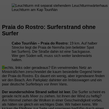
Leuchtturm am Kap Touriñán
Praia do Rostro: Surferstrand ohne
Surfer
Cabo Touriñán – Praia do Rostro:
19 km. Auf halber
Strecke liegt die Praia de Nemiña (ein beliebter Spot
bei Surfern). Die Straße dahin ist eine Sackgasse.
Wer gen Süden will, muss sich weiter landeinwärts
halten.
R
echts, links oder geradeaus? Ein verwirrendes Netz an
Ministräßchen zerschneidet die kaum besiedelte Gegend hinter
der Praia do Rostro. Es dauert ein wenig, aber irgendwann finden
wir den Beach. Am Parkplatz dahinter ein Imbisswagen und ein
paar deutsche Surferboys vor ihren Vans.
Der wunderschöne Strand selbst ist leer.
Die Surfer scheint es
gerade nicht aufs Meer zu ziehen. Ist ihnen der Wind zu heftig?
Am Himmel ziehen die Wolken in einer Geschwindigkeit vorbei,
als hätten sie gleich ein wichtiges Date. Wir haben keins. Wir
kicken die Flipflops zur Seite und spazieren barfüßig durch einen