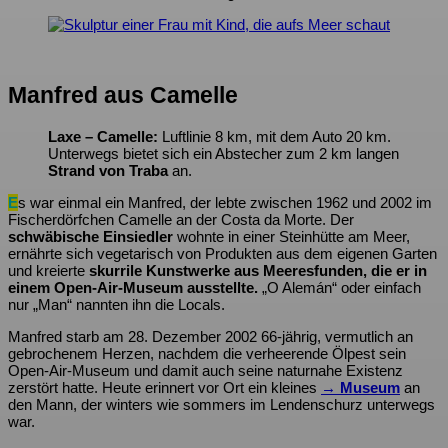
Manfred aus Camelle
Laxe – Camelle:
Luftlinie 8 km, mit dem Auto 20 km.
Unterwegs bietet sich ein Abstecher zum 2 km langen
Strand von Traba
an.
E
s war einmal ein Manfred, der lebte zwischen 1962 und 2002 im
Fischerdörfchen Camelle an der Costa da Morte. Der
schwäbische Einsiedler
wohnte in einer Steinhütte am Meer,
ernährte sich vegetarisch von Produkten aus dem eigenen Garten
und kreierte
skurrile Kunstwerke aus Meeresfunden, die er in
einem Open-Air-Museum ausstellte.
„O Alemán“ oder einfach
nur „Man“ nannten ihn die Locals.
Manfred starb am 28. Dezember 2002 66-jährig, vermutlich an
gebrochenem Herzen, nachdem die verheerende Ölpest sein
Open-Air-Museum und damit auch seine naturnahe Existenz
zerstört hatte. Heute erinnert vor Ort ein kleines
→ Museum
an
den Mann, der winters wie sommers im Lendenschurz unterwegs
war.