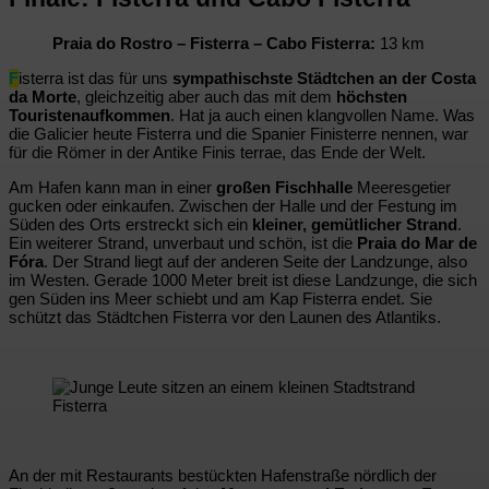
Praia do Rostro – Fisterra – Cabo Fisterra:
13 km
F
isterra ist das für uns
sympathischste Städtchen an der Costa
da Morte
, gleichzeitig aber auch das mit dem
höchsten
Touristenaufkommen
. Hat ja auch einen klangvollen Name. Was
die Galicier heute Fisterra und die Spanier Finisterre nennen, war
für die Römer in der Antike Finis terrae, das Ende der Welt.
Am Hafen kann man in einer
großen Fischhalle
Meeresgetier
gucken oder einkaufen. Zwischen der Halle und der Festung im
Süden des Orts erstreckt sich ein
kleiner, gemütlicher Strand
.
Ein weiterer Strand, unverbaut und schön, ist die
Praia do Mar de
Fóra
. Der Strand liegt auf der anderen Seite der Landzunge, also
im Westen. Gerade 1000 Meter breit ist diese Landzunge, die sich
gen Süden ins Meer schiebt und am Kap Fisterra endet. Sie
schützt das Städtchen Fisterra vor den Launen des Atlantiks.
Fisterra
An der mit Restaurants bestückten Hafenstraße nördlich der