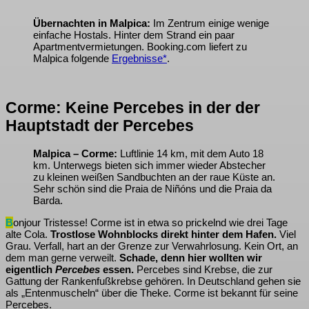
Übernachten in Malpica:
Im Zentrum einige wenige
einfache Hostals. Hinter dem Strand ein paar
Apartmentvermietungen. Booking.com liefert zu
Malpica folgende
Ergebnisse*
.
Corme: Keine Percebes in der der
Hauptstadt der Percebes
Malpica – Corme:
Luftlinie 14 km, mit dem Auto 18
km. Unterwegs bieten sich immer wieder Abstecher
zu kleinen weißen Sandbuchten an der raue Küste an.
Sehr schön sind die Praia de Niñóns und die Praia da
Barda.
B
onjour Tristesse! Corme ist in etwa so prickelnd wie drei Tage
alte Cola.
Trostlose Wohnblocks direkt hinter dem Hafen.
Viel
Grau. Verfall, hart an der Grenze zur Verwahrlosung. Kein Ort, an
dem man gerne verweilt.
Schade, denn hier wollten wir
eigentlich
Percebes
essen.
Percebes sind Krebse, die zur
Gattung der Rankenfußkrebse gehören. In Deutschland gehen sie
als „Entenmuscheln“ über die Theke. Corme ist bekannt für seine
Percebes.