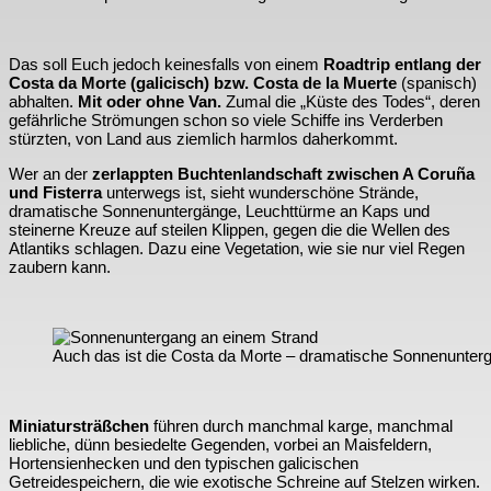
Das soll Euch jedoch keinesfalls von einem
Roadtrip entlang der
Costa da Morte (galicisch) bzw. Costa de la Muerte
(spanisch)
abhalten.
Mit oder ohne Van.
Zumal die „Küste des Todes“, deren
gefährliche Strömungen schon so viele Schiffe ins Verderben
stürzten, von Land aus ziemlich harmlos daherkommt.
Wer an der
zerlappten Buchtenlandschaft zwischen A Coruña
und Fisterra
unterwegs ist, sieht wunderschöne Strände,
dramatische Sonnenuntergänge, Leuchttürme an Kaps und
steinerne Kreuze auf steilen Klippen, gegen die die Wellen des
Atlantiks schlagen. Dazu eine Vegetation, wie sie nur viel Regen
zaubern kann.
Auch das ist die Costa da Morte – dramatische Sonnenunter
Miniatursträßchen
führen durch manchmal karge, manchmal
liebliche, dünn besiedelte Gegenden, vorbei an Maisfeldern,
Hortensienhecken und den typischen galicischen
Getreidespeichern, die wie exotische Schreine auf Stelzen wirken.