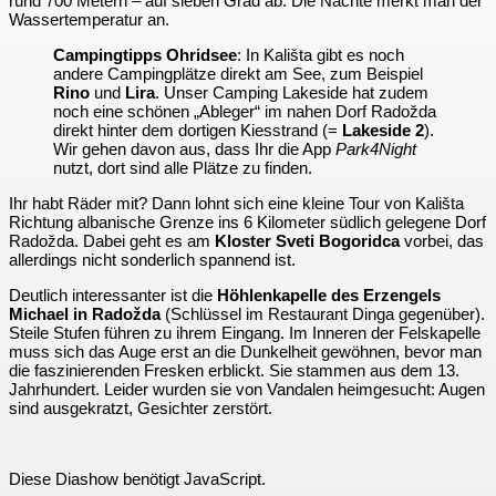
rund 700 Metern – auf sieben Grad ab. Die Nächte merkt man der
Wassertemperatur an.
Campingtipps Ohridsee
: In Kališta gibt es noch
andere Campingplätze direkt am See, zum Beispiel
Rino
und
Lira
. Unser Camping Lakeside hat zudem
noch eine schönen „Ableger“ im nahen Dorf Radožda
direkt hinter dem dortigen Kiesstrand (=
Lakeside 2
).
Wir gehen davon aus, dass Ihr die App
Park4Night
nutzt, dort sind alle Plätze zu finden.
Ihr habt Räder mit? Dann lohnt sich eine kleine Tour von Kališta
Richtung albanische Grenze ins 6 Kilometer südlich gelegene Dorf
Radožda. Dabei geht es am
Kloster Sveti Bogoridca
vorbei, das
allerdings nicht sonderlich spannend ist.
Deutlich interessanter ist die
Höhlenkapelle des Erzengels
Michael in Radožda
(Schlüssel im Restaurant Dinga gegenüber).
Steile Stufen führen zu ihrem Eingang. Im Inneren der Felskapelle
muss sich das Auge erst an die Dunkelheit gewöhnen, bevor man
die faszinierenden Fresken erblickt. Sie stammen aus dem 13.
Jahrhundert. Leider wurden sie von Vandalen heimgesucht: Augen
sind ausgekratzt, Gesichter zerstört.
Diese Diashow benötigt JavaScript.