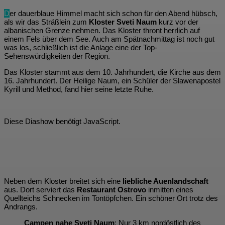
D
er dauerblaue Himmel macht sich schon für den Abend hübsch,
als wir das Sträßlein zum
Kloster Sveti Naum
kurz vor der
albanischen Grenze nehmen. Das Kloster thront herrlich auf
einem Fels über dem See. Auch am Spätnachmittag ist noch gut
was los, schließlich ist die Anlage eine der Top-
Sehenswürdigkeiten der Region.
Das Kloster stammt aus dem 10. Jahrhundert, die Kirche aus dem
16. Jahrhundert. Der Heilige Naum, ein Schüler der Slawenapostel
Kyrill und Method, fand hier seine letzte Ruhe.
Diese Diashow benötigt JavaScript.
Neben dem Kloster breitet sich eine
liebliche Auenlandschaft
aus. Dort serviert das
Restaurant Ostrovo
inmitten eines
Quellteichs Schnecken im Tontöpfchen. Ein schöner Ort trotz des
Andrangs.
Campen nahe Sveti Naum
: Nur 3 km nordöstlich des