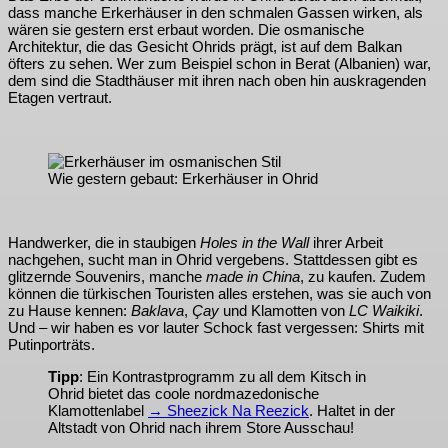
dass manche Erkerhäuser in den schmalen Gassen wirken, als
wären sie gestern erst erbaut worden. Die osmanische
Architektur, die das Gesicht Ohrids prägt, ist auf dem Balkan
öfters zu sehen. Wer zum Beispiel schon in Berat (Albanien) war,
dem sind die Stadthäuser mit ihren nach oben hin auskragenden
Etagen vertraut.
Wie gestern gebaut: Erkerhäuser in Ohrid
Handwerker, die in staubigen
Holes in the Wall
ihrer Arbeit
nachgehen, sucht man in Ohrid vergebens. Stattdessen gibt es
glitzernde Souvenirs, manche
made in China
, zu kaufen. Zudem
können die türkischen Touristen alles erstehen, was sie auch von
zu Hause kennen:
Baklava
,
Çay
und Klamotten von
LC Waikiki
.
Und – wir haben es vor lauter Schock fast vergessen: Shirts mit
Putinporträts.
Tipp
: Ein Kontrastprogramm zu all dem Kitsch in
Ohrid bietet das coole nordmazedonische
Klamottenlabel
→ Sheezick Na Reezick
. Haltet in der
Altstadt von Ohrid nach ihrem Store Ausschau!