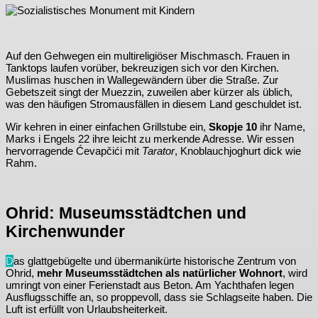
Auf den Gehwegen ein multireligiöser Mischmasch. Frauen in
Tanktops laufen vorüber, bekreuzigen sich vor den Kirchen.
Muslimas huschen in Wallegewändern über die Straße. Zur
Gebetszeit singt der Muezzin, zuweilen aber kürzer als üblich,
was den häufigen Stromausfällen in diesem Land geschuldet ist.
Wir kehren in einer einfachen Grillstube ein,
Skopje 10
ihr Name,
Marks i Engels 22 ihre leicht zu merkende Adresse. Wir essen
hervorragende Ćevapčići mit
Tarator
, Knoblauchjoghurt dick wie
Rahm.
Ohrid: Museumsstädtchen und
Kirchenwunder
D
as glattgebügelte und übermanikürte historische Zentrum von
Ohrid,
mehr Museumsstädtchen als natürlicher Wohnort
, wird
umringt von einer Ferienstadt aus Beton. Am Yachthafen legen
Ausflugsschiffe an, so proppevoll, dass sie Schlagseite haben. Die
Luft ist erfüllt von Urlaubsheiterkeit.