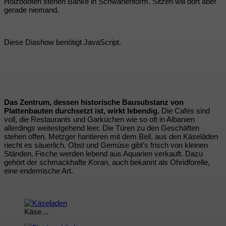
Holzbooten stehen Bänke in Schwanenform. Sitzen will dort aber
gerade niemand.
Diese Diashow benötigt JavaScript.
Das Zentrum, dessen historische Bausubstanz von
Plattenbauten durchsetzt ist, wirkt lebendig.
Die Cafés sind
voll, die Restaurants und Garküchen wie so oft in Albanien
allerdings weitestgehend leer. Die Türen zu den Geschäften
stehen offen. Metzger hantieren mit dem Beil, aus den Käseläden
riecht es säuerlich. Obst und Gemüse gibt’s frisch von kleinen
Ständen. Fische werden lebend aus Aquarien verkauft. Dazu
gehört der schmackhafte
Koran
, auch bekannt als Ohridforelle,
eine endemische Art.
Käse…