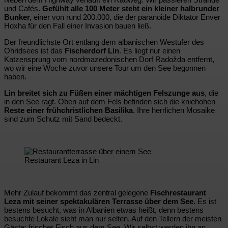
und Cafés.
Gefühlt alle 100 Meter steht ein kleiner halbrunder
Bunker,
einer von rund 200.000, die der paranoide Diktator Enver
Hoxha für den Fall einer Invasion bauen ließ.
Der freundlichste Ort entlang dem albanischen Westufer des
Ohridsees ist das
Fischerdorf Lin
. Es liegt nur einen
Katzensprung vom nordmazedonischen Dorf Radožda entfernt,
wo wir eine Woche zuvor unsere Tour um den See begonnen
haben.
Lin breitet sich zu Füßen einer mächtigen Felszunge aus
, die
in den See ragt. Oben auf dem Fels befinden sich die kniehohen
Reste einer frühchristlichen Basilika
. Ihre herrlichen Mosaike
sind zum Schutz mit Sand bedeckt.
Restaurant Leza in Lin
Mehr Zulauf bekommt das zentral gelegene
Fischrestaurant
Leza mit seiner spektakulären Terrasse über dem See.
Es ist
bestens besucht, was in Albanien etwas heißt, denn bestens
besuchte Lokale sieht man nur selten. Auf den Tellern der meisten
Gäste: frischer Fisch aus dem See. Wir selbst werden ihn an