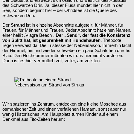
Der Stadtstrand erstreckt sich östlich und westlich des Auslaufs
des Schwarzen Drin. Ja, dieser Fluss mündet hier nicht in den
See, sondern beginnt hier – der Ohridsee ist die Quelle des
Schwarzen Drin.
Der
Strand
ist in einzelne Abschnitte aufgeteilt: für Männer, für
Frauen, für Männer und Frauen. Jeder Abschnitt hat einen Namen,
einer heißt „Viagra Beach“.
Der „Sand“, der fast die Konsistenz
von Splitt hat, ist gesprenkelt mit Hundehaufen.
Tretboote
liegen verwaist da. Die Tristesse der Nebensaison. Immerhin lacht
der Himmel, hin und wieder schweben ein paar Schäfchen durchs
Blau. Den Hochsommer möchten wir uns hier nicht vorstellen.
Dann ist es hier vermutlich voll, voller, am vollsten.
Nebensaison am Strand von Struga
Wir spazieren ins Zentrum, entdecken eine kleine Moschee aus
osmanischer Zeit und einen verfallenen Hamam, sonst aber nur
wenig Historisches. Am Hauptplatz turnen Kinder auf einem
Denkmal aus Tito-Zeiten herum: