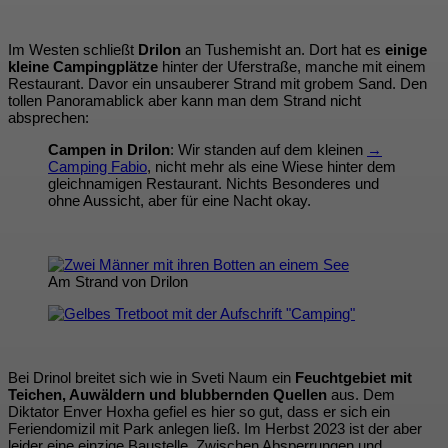
Im Westen schließt
Drilon
an Tushemisht an. Dort hat es
einige
kleine Campingplätze
hinter der Uferstraße, manche mit einem
Restaurant. Davor ein unsauberer Strand mit grobem Sand. Den
tollen Panoramablick aber kann man dem Strand nicht
absprechen:
Campen in Drilon
: Wir standen auf dem kleinen
→
Camping Fabio
, nicht mehr als eine Wiese hinter dem
gleichnamigen Restaurant. Nichts Besonderes und
ohne Aussicht, aber für eine Nacht okay.
Am Strand von Drilon
Bei Drinol breitet sich wie in Sveti Naum ein
Feuchtgebiet mit
Teichen, Auwäldern und blubbernden Quellen
aus. Dem
Diktator Enver Hoxha gefiel es hier so gut, dass er sich ein
Feriendomizil mit Park anlegen ließ. Im Herbst 2023 ist der aber
leider eine einzige Baustelle. Zwischen Absperrungen und